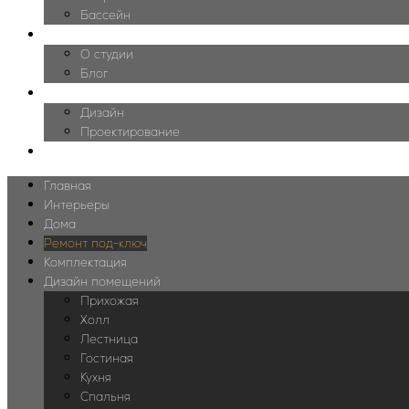
Бассейн
О нас
О студии
Блог
Цены
Дизайн
Проектирование
Контакты
Главная
Интерьеры
Дома
Ремонт под-ключ
Комплектация
Дизайн помещений
Прихожая
Холл
Лестница
Гостиная
Кухня
Спальня