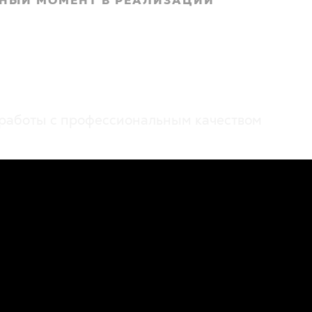
НЫЙ МОМЕНТ В РЕАЛИЗАЦИИ
монт квартир в Москв
орт вашего дома!
работы с профессиональным качеством