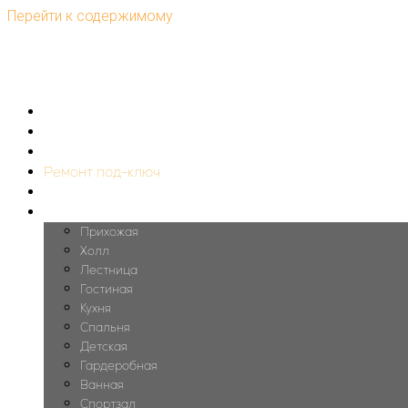
Перейти к содержимому
Главная
Интерьеры
Дома
Ремонт под-ключ
Комплектация
Дизайн помещений
Прихожая
Холл
Лестница
Гостиная
Кухня
Спальня
Детская
Гардеробная
Ванная
Спортзал