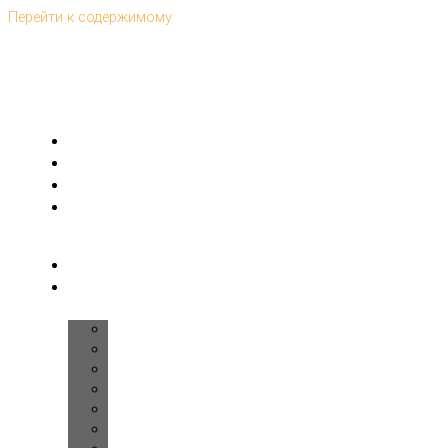
Перейти к содержимому
Главная
Интерьеры
Дома
Ремонт
под-
ключ
Комплектация
Дизайн
помещений
Прихожая
Холл
Лестница
Гостиная
Кухня
Спальня