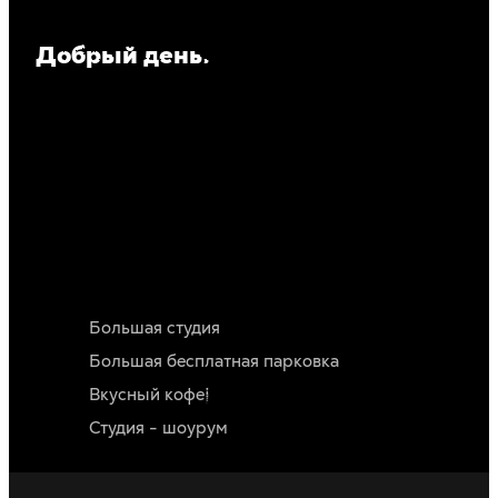
Добрый день.
Мы рады своим клиентам. И готовы Вас принять в
своей уютной дизайн студии. Создавая проект, главное
не потерять вдохновение и идеи - важно находиться в
располагающей обстановке. Наша дизайн студия с
дизайнерским интерьером не просто рабочее место, а
еще и шоурум. В котором представлены элементы
дизайна, которые вы всегда можете приобрести. Не
мало важно, что Вам будет всегда комфортно у нас.
Начиная от большой просторной парковки, заканчивая
вкусным кофе, которым мы всегда рады угостить)
Большая студия
Большая бесплатная парковка
Вкусный кофе)
Студия - шоурум