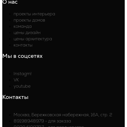
О нас
проекты интерьера
проекты домов
команда
цены дизайн
цены архитектура
контакты
Мы в соцсетях
Instagm!
VK
youtube
Контакты
Москва, Бережковская набережная, 16А, стр. 2
89198948979 - для заказа