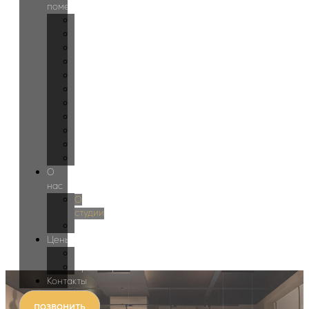
помещений
Прихожая
Холл
Лестница
Гостиная
Кухня
Спальня
Детская
Гардеробная
Ванная
Спортзал
Бассейн
О
нас
О
студии
Блог
Цены
Дизайн
Проектирование
Контакты
позвонить