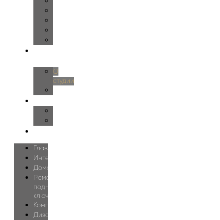
Детская
Гардеробная
Ванная
Спортзал
Бассейн
О
нас
О
студии
Блог
Цены
Дизайн
Проектирование
Контакты
Главная
Интерьеры
Дома
Ремонт
под-
ключ
Комплектация
Дизайн