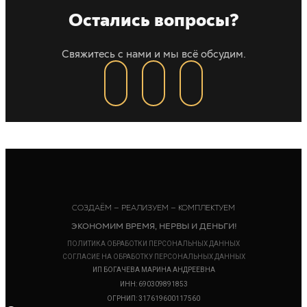
Остались вопросы?
Свяжитесь с нами и мы всё обсудим.
СОЗДАЁМ — РЕАЛИЗУЕМ — КОМПЛЕКТУЕМ
ЭКОНОМИМ ВРЕМЯ, НЕРВЫ И ДЕНЬГИ!
ПОЛИТИКА ОБРАБОТКИ ПЕРСОНАЛЬНЫХ ДАННЫХ
СОГЛАСИЕ НА ОБРАБОТКУ ПЕРСОНАЛЬНЫХ ДАННЫХ
ИП БОГАЧЕВА МАРИНА АНДРЕЕВНА
ИНН: 690309891853
ОГРНИП: 317619600117560