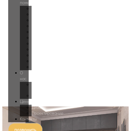
помещений
Прихожая
Холл
Лестница
Гостиная
Кухня
Спальня
Детская
Гардеробная
Ванная
Спортзал
Бассейн
О
нас
О
студии
Блог
Цены
Дизайн
Проектирование
Контакты
позвонить