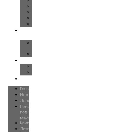
Детская
Гардеробная
Ванная
Спортзал
Бассейн
О
нас
О
студии
Блог
Цены
Дизайн
Проектирование
Контакты
Главная
Интерьеры
Дома
Ремонт
под-
ключ
Комплектация
Дизайн