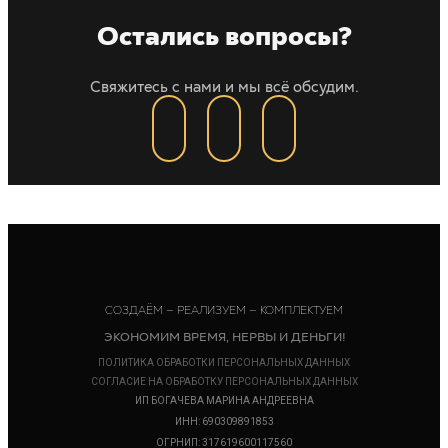
Остались вопросы?
Свяжитесь с нами и мы всё обсудим.
СОЗДАЁМ — РЕАЛИЗУЕМ — КОМПЛЕКТУЕМ
ЭКОНОМИМ ВРЕМЯ, НЕРВЫ И ДЕНЬГИ!
ПОЛИТИКА ОБРАБОТКИ ПЕРСОНАЛЬНЫХ ДАННЫХ
СОГЛАСИЕ НА ОБРАБОТКУ ПЕРСОНАЛЬНЫХ ДАННЫХ
ИП БОГАЧЕВА МАРИНА АНДРЕЕВНА
ИНН: 690309891853
ОГРНИП: 317619600117560