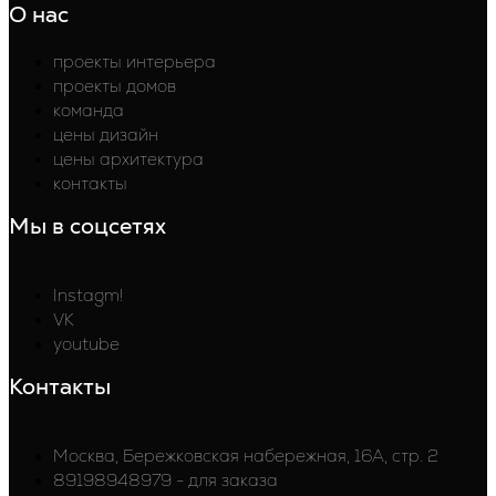
О нас
проекты интерьера
проекты домов
команда
цены дизайн
цены архитектура
контакты
Мы в соцсетях
Instagm!
VK
youtube
Контакты
Москва, Бережковская набережная, 16А, стр. 2
89198948979 - для заказа