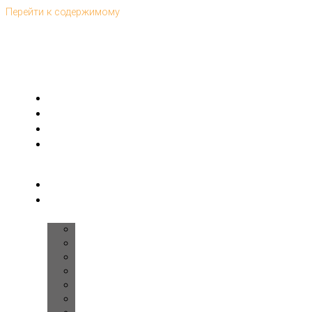
Перейти к содержимому
Главная
Интерьеры
Дома
Ремонт
под-
ключ
Комплектация
Дизайн
помещений
Прихожая
Холл
Лестница
Гостиная
Кухня
Спальня