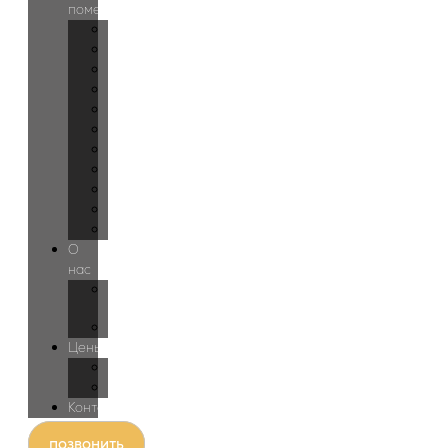
помещений
Прихожая
Холл
Лестница
Гостиная
Кухня
Спальня
Детская
Гардеробная
Ванная
Спортзал
Бассейн
О
нас
О
студии
Блог
Цены
Дизайн
Проектирование
Контакты
позвонить