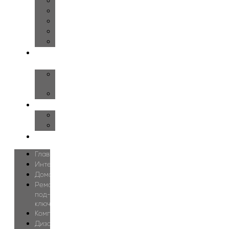
Детская
Гардеробная
Ванная
Спортзал
Бассейн
О
нас
О
студии
Блог
Цены
Дизайн
Проектирование
Контакты
Главная
Интерьеры
Дома
Ремонт
под-
ключ
Комплектация
Дизайн