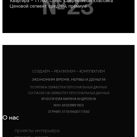
№23
Квартира – 117м2. Стиль: Современная классика.
Ценовой сегмент: средний, премиум.
СОЗДАЁМ — РЕАЛИЗУЕМ — КОМПЛЕКТУЕМ
ЭКОНОМИМ ВРЕМЯ, НЕРВЫ И ДЕНЬГИ!
ПОЛИТИКА ОБРАБОТКИ ПЕРСОНАЛЬНЫХ ДАННЫХ
СОГЛАСИЕ НА ОБРАБОТКУ ПЕРСОНАЛЬНЫХ ДАННЫХ
ИП БОГАЧЕВА МАРИНА АНДРЕЕВНА
ИНН: 690309891853
ОГРНИП: 317619600117560
О нас
проекты интерьера