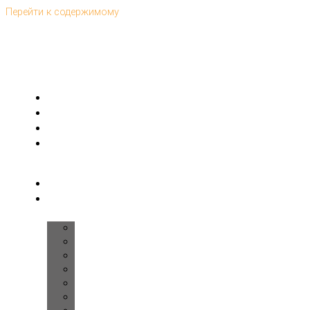
Перейти к содержимому
Главная
Интерьеры
Дома
Ремонт
под-
ключ
Комплектация
Дизайн
помещений
Прихожая
Холл
Лестница
Гостиная
Кухня
Спальня