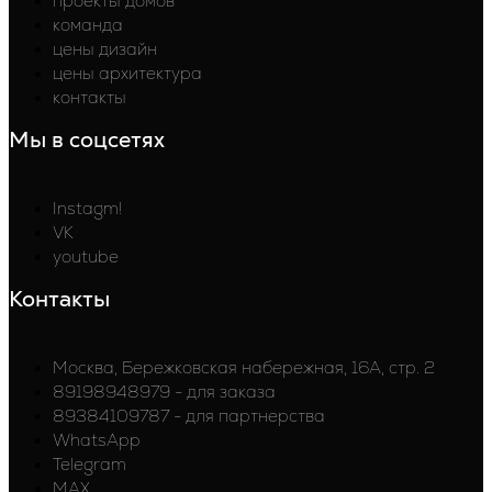
проекты домов
команда
цены дизайн
цены архитектура
контакты
Мы в соцсетях
Instagm!
VK
youtube
Контакты
Москва, Бережковская набережная, 16А, стр. 2
89198948979 - для заказа
89384109787 - для партнерства
WhatsApp
Telegram
MAX