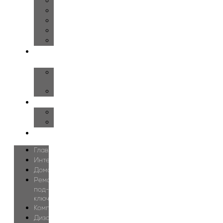
Детская
Гардеробная
Ванная
Спортзал
Бассейн
О
нас
О
студии
Блог
Цены
Дизайн
Проектирование
Контакты
Главная
Интерьеры
Дома
Ремонт
под-
ключ
Комплектация
Дизайн