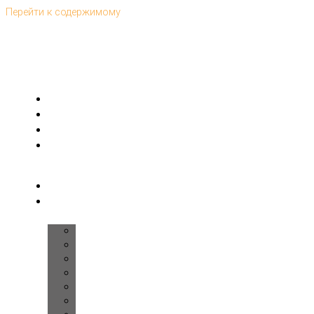
Перейти к содержимому
Главная
Интерьеры
Дома
Ремонт
под-
ключ
Комплектация
Дизайн
помещений
Прихожая
Холл
Лестница
Гостиная
Кухня
Спальня