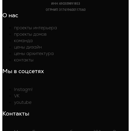
ИНН: 690309891853
ОГРНИП: 317619600117560
О нас
проекты интерьера
проекты домов
команда
цены дизайн
цены архитектура
контакты
Мы в соцсетях
Instagm!
VK
youtube
Контакты