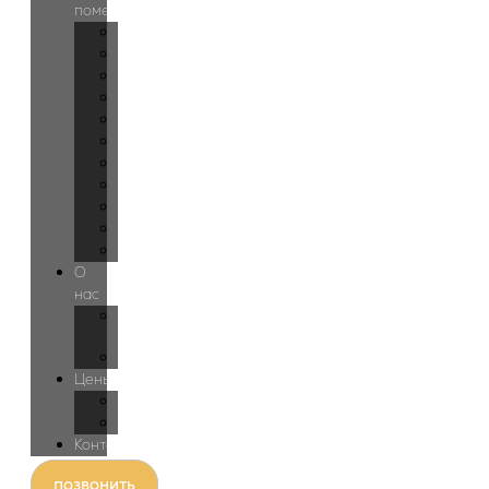
помещений
Прихожая
Холл
Лестница
Гостиная
Кухня
Спальня
Детская
Гардеробная
Ванная
Спортзал
Бассейн
О
нас
О
студии
Блог
Цены
Дизайн
Проектирование
Контакты
позвонить